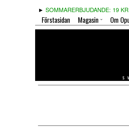
SOMMARERBJUDANDE: 19 KR 
Förstasidan
Magasin
Om Opu
S