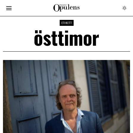
ETIKETT
östtimor