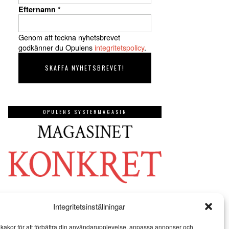
Efternamn
*
Genom att teckna nyhetsbrevet
godkänner du Opulens
integritetspolicy
.
OPULENS SYSTERMAGASIN
Integritetsinställningar
kakor för att förbättra din användarupplevelse, anpassa annonser och