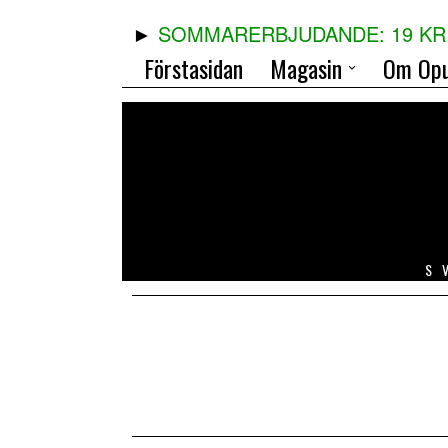
SOMMARERBJUDANDE: 19 KR 
Förstasidan
Magasin
Om Opu
S