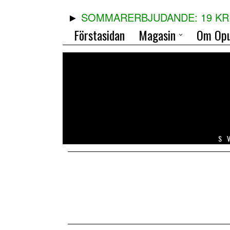
SOMMARERBJUDANDE: 19 KR 
Förstasidan
Magasin
Om Opu
S