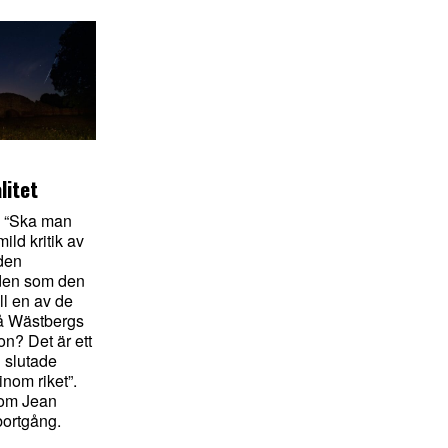
litet
 “Ska man
ild kritik av
 den
den som den
ll en av de
på Wästbergs
n? Det är ett
 slutade
inom riket”.
 om Jean
ortgång.