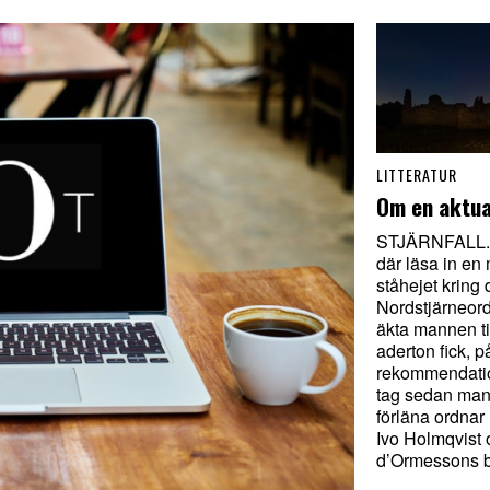
LITTERATUR
Om en aktua
STJÄRNFALL.
där läsa in en m
ståhejet kring
Nordstjärneor
äkta mannen ti
aderton fick, 
rekommendatio
tag sedan man
förläna ordnar 
Ivo Holmqvist
d’Ormessons b