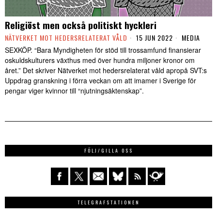
Religiöst men också politiskt hyckleri
NÄTVERKET MOT HEDERSRELATERAT VÅLD
15 JUN 2022
MEDIA
SEXKÖP. “Bara Myndigheten för stöd till trossamfund finansierar
oskuldskulturers växthus med över hundra miljoner kronor om
året.” Det skriver Nätverket mot hedersrelaterat våld apropå SVT:s
Uppdrag granskning i förra veckan om att imamer i Sverige för
pengar viger kvinnor till “njutningsäktenskap”.
FÖLJ/GILLA OSS
TELEGRAFSTATIONEN