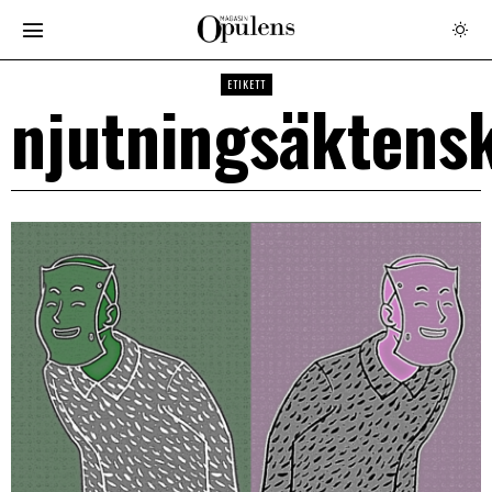
ETIKETT
njutningsäktens