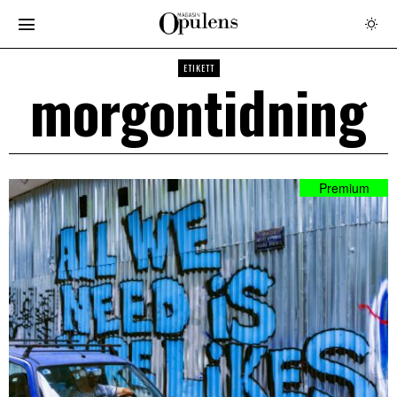
ETIKETT
morgontidning