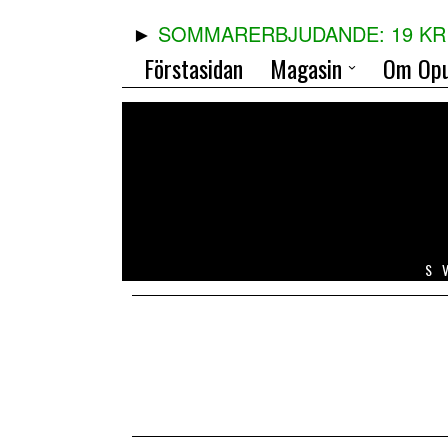
SOMMARERBJUDANDE: 19 KR 
Förstasidan
Magasin
Om Opu
S