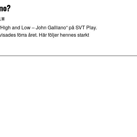
ano?
ILM
High and Low – John Galliano” på SVT Play.
sades förra året. Här följer hennes starkt