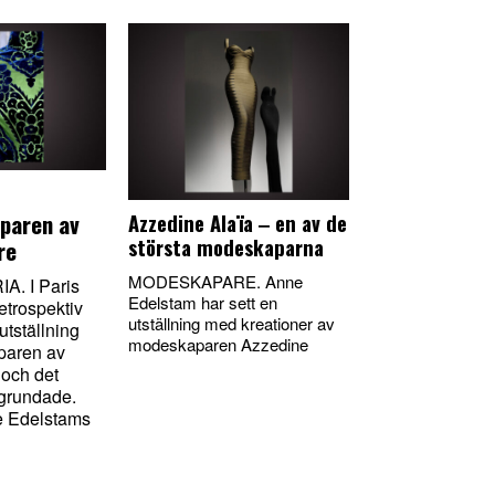
paren av
Azzedine Alaïa ‒ en av de
största modeskaparna
re
MODESKAPARE. Anne
. I Paris
Edelstam har sett en
etrospektiv
utställning med kreationer av
utställning
modeskaparen Azzedine
paren av
 och det
grundade.
ne Edelstams