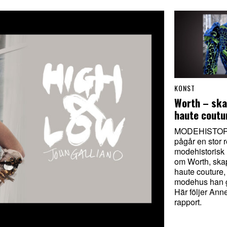
KONST
Worth – ska
haute coutu
MODEHISTORIA
pågår en stor r
modehistorisk 
om Worth, ska
haute couture,
modehus han 
Här följer An
rapport.