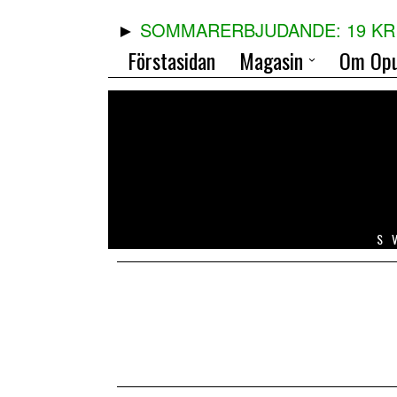
SOMMARERBJUDANDE: 19 KR 
Förstasidan
Magasin
Om Opu
S