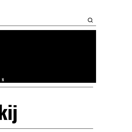
IN
kij