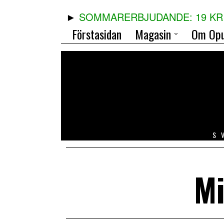
SOMMARERBJUDANDE: 19 KR 
Förstasidan
Magasin
Om Opu
S
Mi