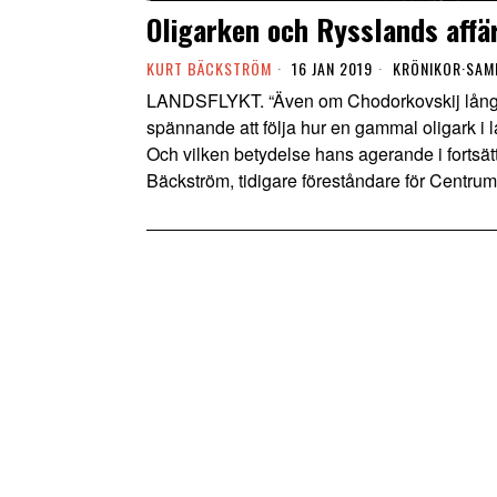
Oligarken och Rysslands affä
KURT BÄCKSTRÖM
16 JAN 2019
KRÖNIKOR
·
SAM
LANDSFLYKT. “Även om Chodorkovskij långt if
spännande att följa hur en gammal oligark i la
Och vilken betydelse hans agerande i fortsät
Bäckström, tidigare föreståndare för Centrum 