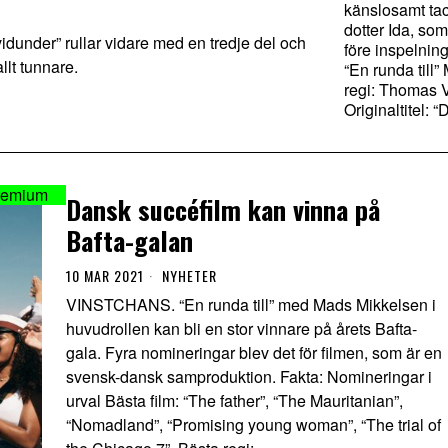
känslosamt tack
dotter Ida, som
under” rullar vidare med en tredje del och
före inspelnin
lt tunnare.
“En runda till
regi: Thomas 
Originaltitel: “
Dansk succéfilm kan vinna på
Bafta-galan
10 MAR 2021
NYHETER
VINSTCHANS. “En runda till” med Mads Mikkelsen i
huvudrollen kan bli en stor vinnare på årets Bafta-
gala. Fyra nomineringar blev det för filmen, som är en
svensk-dansk samproduktion. Fakta: Nomineringar i
urval Bästa film: “The father”, “The Mauritanian”,
“Nomadland”, “Promising young woman”, “The trial of