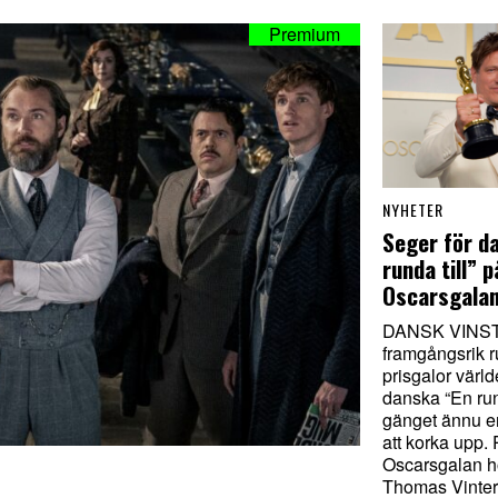
NYHETER
Seger för d
runda till” p
Oscarsgala
DANSK VINST.
framgångsrik 
prisgalor värld
danska “En rund
gänget ännu e
att korka upp.
Oscarsgalan hö
Thomas Vinter