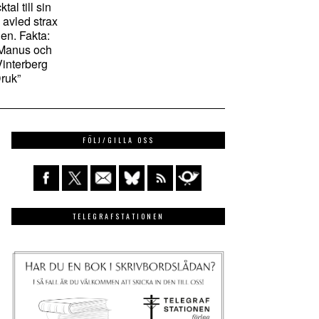
tal till sin
 avled strax
gen. Fakta:
” Manus och
Vinterberg
Druk”
FÖLJ/GILLA OSS
TELEGRAFSTATIONEN