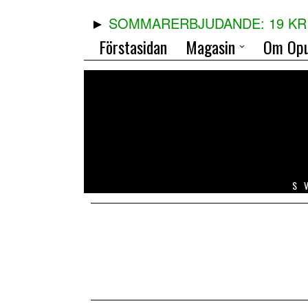
SOMMARERBJUDANDE: 19 KR 
Förstasidan
Magasin
Om Opu
S