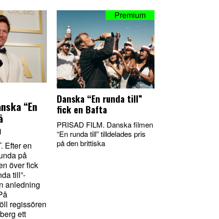
Danska “En runda till”
anska “En
fick en Bafta
å
PRISAD FILM. Danska filmen
n
“En runda till” tilldelades pris
på den brittiska
 Efter en
runda på
en över fick
a till”-
n anledning
 På
ll regissören
berg ett