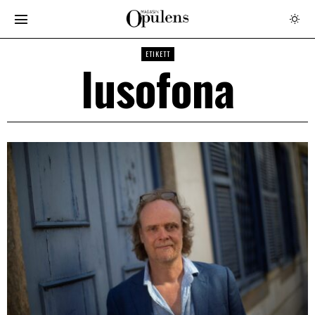
ETIKETT
lusofona