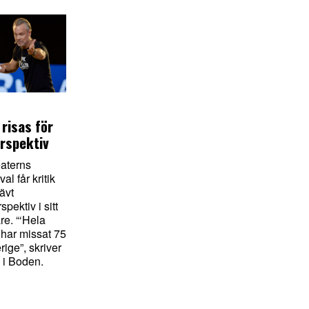
risas för
rspektiv
eaterns
al får kritik
nävt
pektiv i sitt
re. “‘Hela
har missat 75
ige”, skriver
 i Boden.