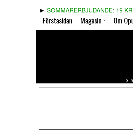
SOMMARERBJUDANDE: 19 KR 
Förstasidan
Magasin
Om Opu
S