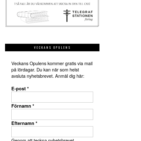
VECKANS OPULENS
Veckans Opulens kommer gratis via mail
på lördagar. Du kan när som helst
avsluta nyhetsbrevet. Anmäl dig här:
E-post
*
Förnamn
*
Efternamn
*
Genom att teckna nyhetsbrevet