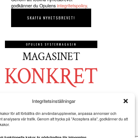
godkänner du Opulens
integritetspolicy
.
OPULENS SYSTERMAGASIN
Integritetsinställningar
kakor för att förbättra din användarupplevelse, anpassa annonser och
mt analysera vår trafik. Genom att trycka på "Acceptera alla", godkänner du att
kakor.
t funktionella kakor är nödvändiga för inloggning.