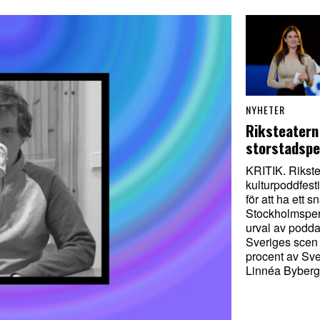
NYHETER
Riksteatern 
storstadspe
KRITIK. Rikst
kulturpoddfestiv
för att ha ett s
Stockholmspers
urval av podda
Sveriges scen 
procent av Sver
Linnéa Byberg