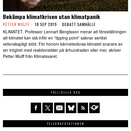
Bekämpa klimatkrisen utan klimatpanik
PETTER WULFF
18 SEP 2019
DEBATT
·
SAMHÄLLE
KLIMATET. Professor Lennart Bengtsson menar att föreställningen
att klimatet kan stå inför en ”tipping point” saknar seriöst
vetenskapligt stöd. För honom kännetecknas klimatet snarare av
sin tröghet med reaktionstider på århundraden eller mer, skriver
Petter Wulff från Klimatsvaret.
FÖLJ/GILLA OSS
TELEGRAFSTATIONEN