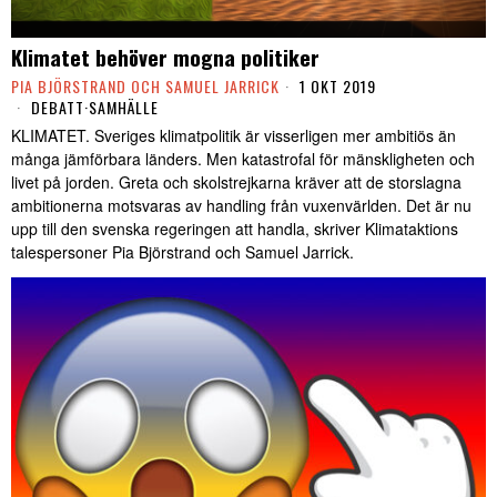
Klimatet behöver mogna politiker
PIA BJÖRSTRAND OCH SAMUEL JARRICK
1 OKT 2019
DEBATT
·
SAMHÄLLE
KLIMATET. Sveriges klimatpolitik är visserligen mer ambitiös än
många jämförbara länders. Men katastrofal för mänskligheten och
livet på jorden. Greta och skolstrejkarna kräver att de storslagna
ambitionerna motsvaras av handling från vuxenvärlden. Det är nu
upp till den svenska regeringen att handla, skriver Klimataktions
talespersoner Pia Björstrand och Samuel Jarrick.