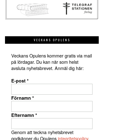
VECKANS OPULENS
Veckans Opulens kommer gratis via mail
på lördagar. Du kan när som helst
avsluta nyhetsbrevet. Anmäl dig här:
E-post
*
Förnamn
*
Efternamn
*
Genom att teckna nyhetsbrevet
godkänner du Opulens
integritetspolicy
.