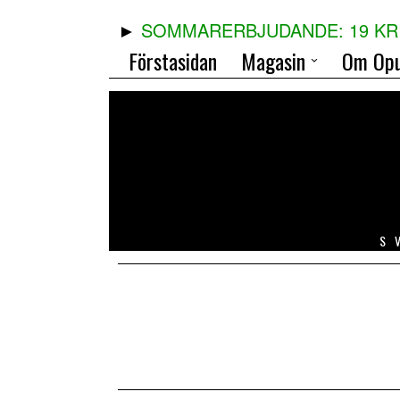
SOMMARERBJUDANDE: 19 KR 
Förstasidan
Magasin
Om Opu
S