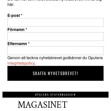
här:
E-post
*
Förnamn
*
Efternamn
*
Genom att teckna nyhetsbrevet godkänner du Opulens
integritetspolicy
.
OPULENS SYSTERMAGASIN