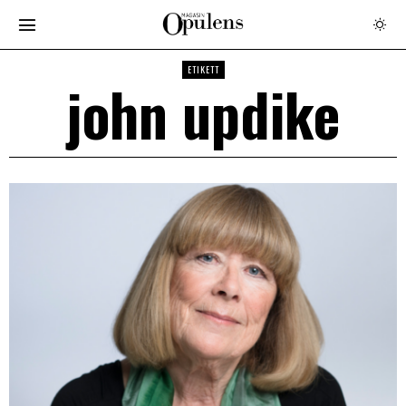
ETIKETT
john updike