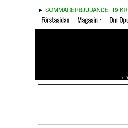
SOMMARERBJUDANDE: 19 KR 
Förstasidan
Magasin
Om Opu
S