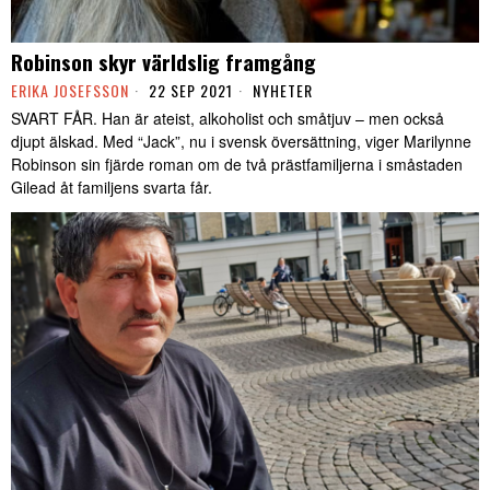
Robinson skyr världslig framgång
ERIKA JOSEFSSON
22 SEP 2021
NYHETER
SVART FÅR. Han är ateist, alkoholist och småtjuv – men också
djupt älskad. Med “Jack”, nu i svensk översättning, viger Marilynne
Robinson sin fjärde roman om de två prästfamiljerna i småstaden
Gilead åt familjens svarta får.