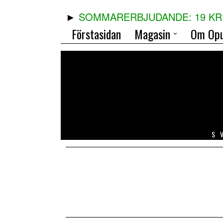
SOMMARERBJUDANDE: 19 KR 
Förstasidan
Magasin
Om Opu
S