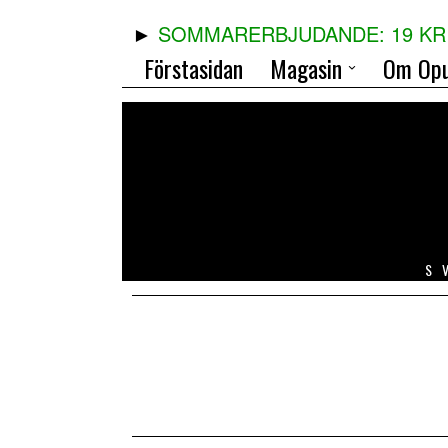
SOMMARERBJUDANDE: 19 KR 
Förstasidan
Magasin
Om Opu
S