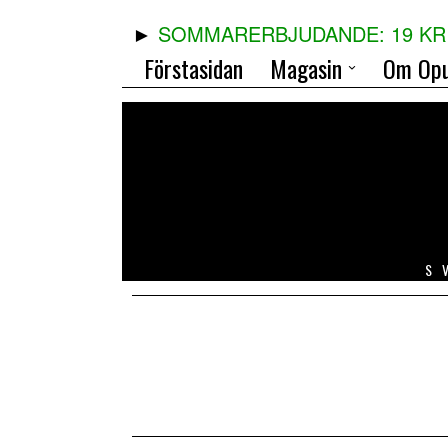
SOMMARERBJUDANDE: 19 KR 
Förstasidan
Magasin
Om Opu
S