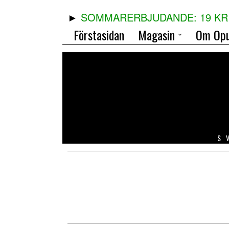
SOMMARERBJUDANDE: 19 KR 
Förstasidan
Magasin
Om Opu
S