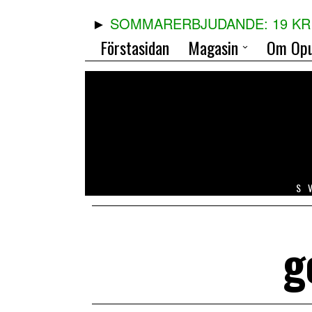
SOMMARERBJUDANDE: 19 KR 
Förstasidan
Magasin
Om Opu
S
g