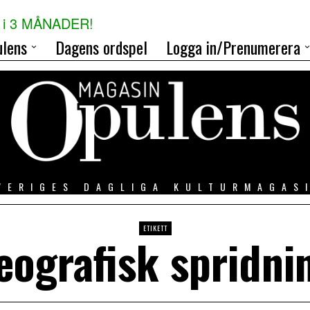
i 3 MÅNADER!
lens
Dagens ordspel
Logga in/Prenumerera
VERIGES DAGLIGA KULTURMAGAS
ETIKETT
eografisk spridni