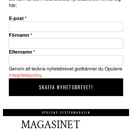
här:
E-post
*
Förnamn
*
Efternamn
*
Genom att teckna nyhetsbrevet godkänner du Opulens
integritetspolicy
.
OPULENS SYSTERMAGASIN