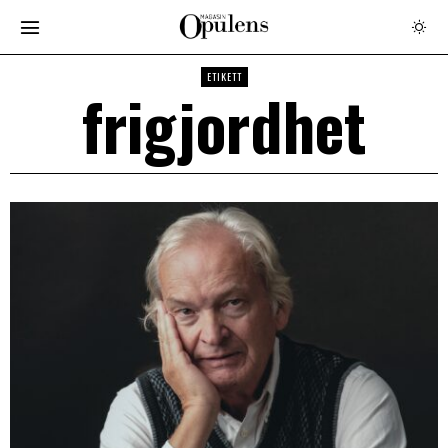
ETIKETT
frigjordhet