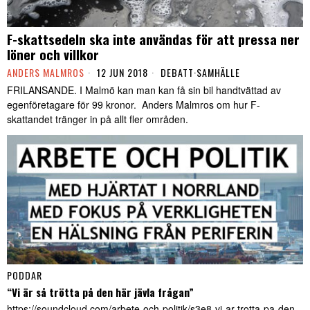
F-skattsedeln ska inte användas för att pressa ner
löner och villkor
ANDERS MALMROS
12 JUN 2018
DEBATT
·
SAMHÄLLE
FRILANSANDE. I Malmö kan man kan få sin bil handtvättad av
egenföretagare för 99 kronor. Anders Malmros om hur F-
skattandet tränger in på allt fler områden.
PODDAR
“Vi är så trötta på den här jävla frågan”
https://soundcloud.com/arbete-och-politik/s3e8-vi-ar-trotta-pa-den-