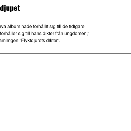
 djupet
a album hade förhållit sig till de tidigare
örhåller sig till hans dikter från ungdomen,”
mlingen ”Flyktdjurets dikter”.