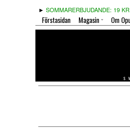
SOMMARERBJUDANDE: 19 KR 
Förstasidan
Magasin
Om Opu
S