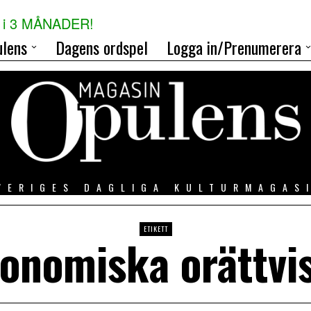
i 3 MÅNADER!
lens
Dagens ordspel
Logga in/Prenumerera
VERIGES DAGLIGA KULTURMAGAS
ETIKETT
onomiska orättvi