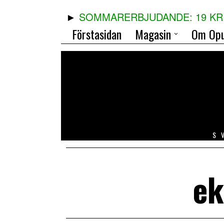
SOMMARERBJUDANDE: 19 KR 
Förstasidan
Magasin
Om Opu
S
ek