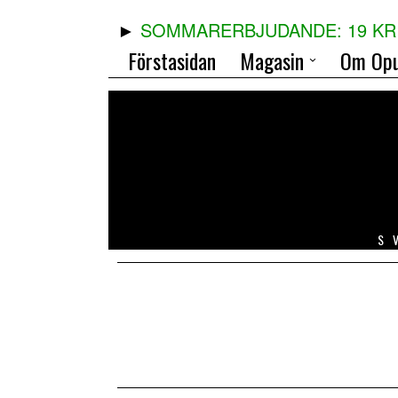
SOMMARERBJUDANDE: 19 KR 
Förstasidan
Magasin
Om Opu
S