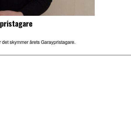
lpristagare
r det skymmer årets Garaypristagare.