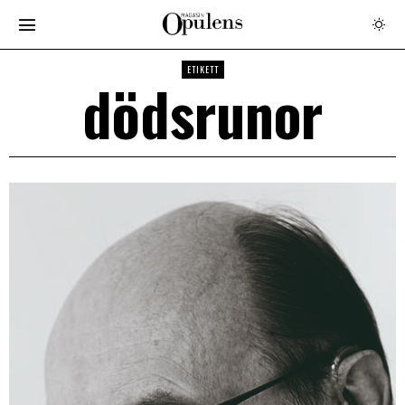
ETIKETT
dödsrunor