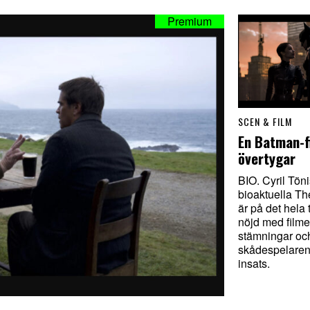
SCEN & FILM
En Batman-f
övertygar
BIO. Cyril Töni
bioaktuella T
är på det hela
nöjd med film
stämningar oc
skådespelare
insats.