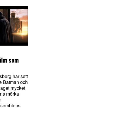
ilm som
sberg har sett
he Batman och
 taget mycket
ens mörka
h
nsemblens