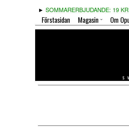
SOMMARERBJUDANDE: 19 KR 
Förstasidan
Magasin
Om Opu
S