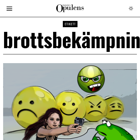
ETIKETT
brottsbekämpni