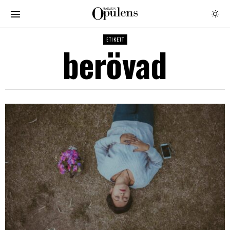
ETIKETT
berövad