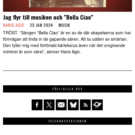
Jag flyr till musiken och ”Bella Ciao”
HARIS AGIC
25 JAN 2024
MUSIK
TRÖST. ”Sången ”Bella Ciao” är en av de där skapelserna som har
förmågan att linda in de gapande såren. Att ta udden av smärtan.
Den fyller mig med förföriskt kärleksrus även när det omgivande
mörkret är som värst”, skriver Haris Agic.
FÖLJ/GILLA OSS
TELEGRAFSTATIONEN