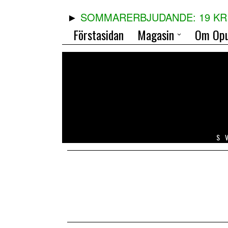
SOMMARERBJUDANDE: 19 KR 
Förstasidan
Magasin
Om Opu
S