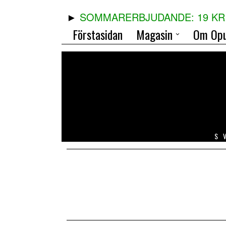
SOMMARERBJUDANDE: 19 KR 
Förstasidan
Magasin
Om Opu
S