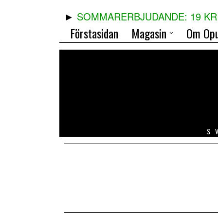
SOMMARERBJUDANDE: 19 KR 
Förstasidan
Magasin
Om Opu
S