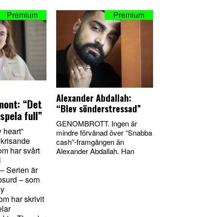
Alexander Abdallah:
mont: “Det
“Blev sönderstressad”
spela full”
GENOMBROTT. Ingen är
 heart”
mindre förvånad över “Snabba
 krisande
cash”-framgången än
m har svårt
Alexander Abdallah. Han
i
– Serien är
bsurd – som
my
m har skrivit
lar