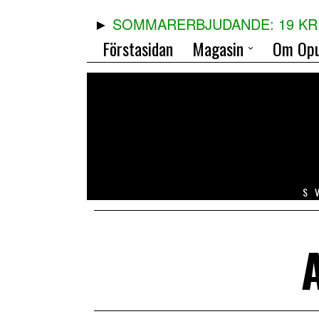
SOMMARERBJUDANDE: 19 KR 
Förstasidan
Magasin
Om Opu
S