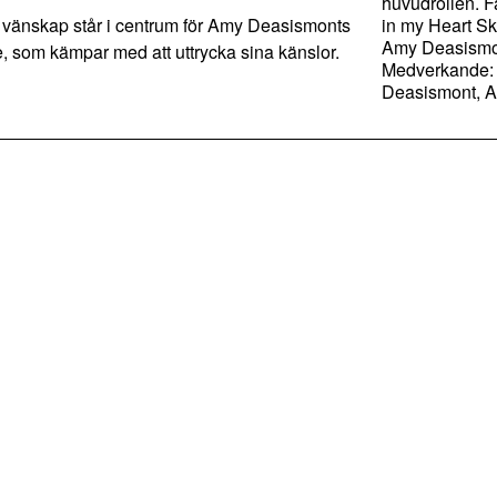
huvudrollen. F
änskap står i centrum för Amy Deasismonts
in my Heart S
Amy Deasismo
, som kämpar med att uttrycka sina känslor.
Medverkande:
Deasismont, A