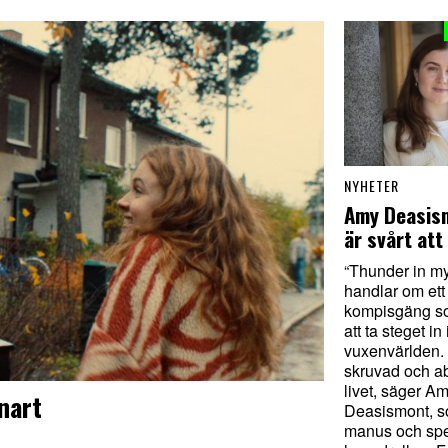
NYHETER
Amy Deasis
är svårt att 
“Thunder in my
handlar om ett
kompisgäng so
att ta steget in 
vuxenvärlden. 
skruvad och a
livet, säger A
nart
Deasismont, so
manus och spe