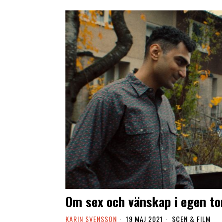
Om sex och vänskap i egen to
KARIN SVENSSON
19 MAJ 2021
SCEN & FILM