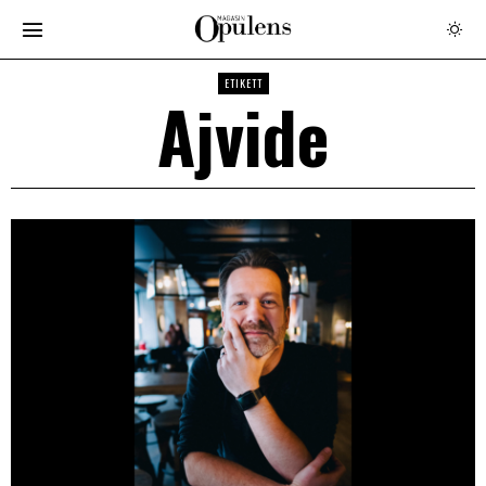
ETIKETT
Ajvide