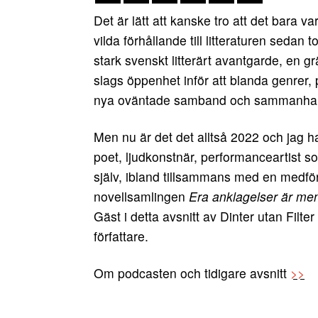
Det är lätt att kanske tro att det bara 
vilda förhållande till litteraturen sedan t
stark svenskt litterärt avantgarde, en g
slags öppenhet inför att blanda genrer
nya oväntade samband och sammanha
Men nu är det det alltså 2022 och jag ha
poet, ljudkonstnär, performanceartist s
själv, ibland tillsammans med en medför
novellsamlingen
Era anklagelser är me
Gäst i detta avsnitt av Dinter utan Filte
författare.
Om podcasten och tidigare avsnitt
>>