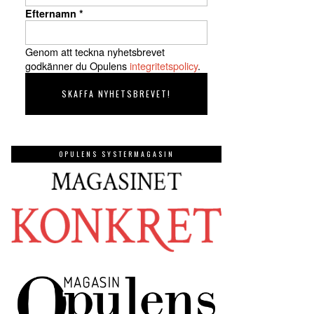
Efternamn
*
Genom att teckna nyhetsbrevet
godkänner du Opulens
integritetspolicy
.
OPULENS SYSTERMAGASIN