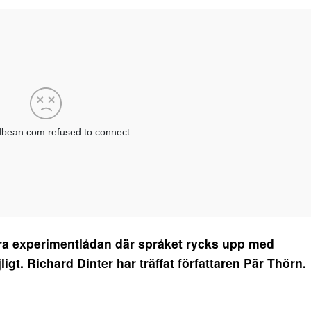
rära experimentlådan där språket rycks upp med
igt. Richard Dinter har träffat författaren Pär Thörn.