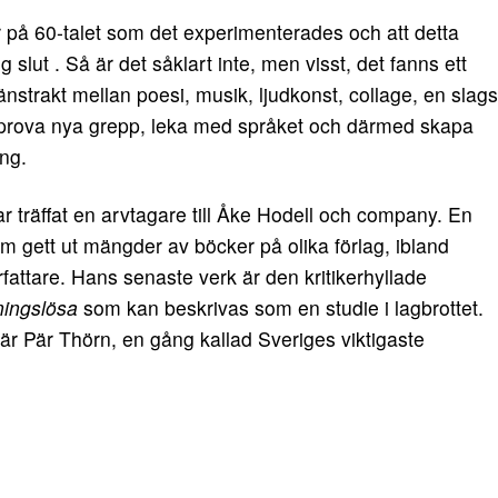
var på 60-talet som det experimenterades och att detta
og slut . Så är det såklart inte, men visst, det fanns ett
ränstrakt mellan poesi, musik, ljudkonst, collage, en slags
, prova nya grepp, leka med språket och därmed skapa
ng.
r träffat en arvtagare till Åke Hodell och company. En
om gett ut mängder av böcker på olika förlag, ibland
fattare. Hans senaste verk är den kritikerhyllade
ningslösa
som kan beskrivas som en studie i lagbrottet.
r är Pär Thörn, en gång kallad Sveriges viktigaste