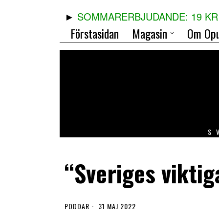
SOMMARERBJUDANDE: 19 KR 
Förstasidan
Magasin
Om Opu
S
“Sveriges viktig
PODDAR
31 MAJ 2022