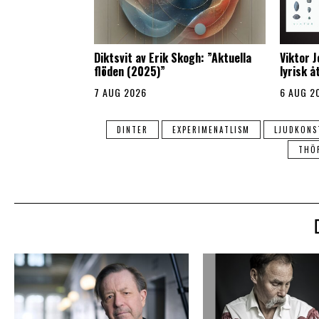
Diktsvit av Erik Skogh: ”Aktuella
Viktor 
flöden (2025)”
lyrisk 
7 AUG 2026
6 AUG 2
DINTER
EXPERIMENATLISM
LJUDKONS
THÖ