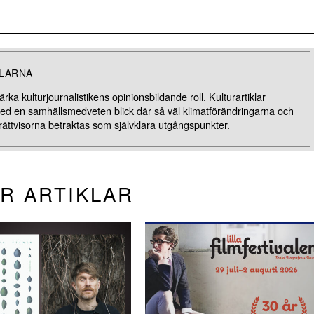
KLARNA
rka kulturjournalistikens opinionsbildande roll. Kulturartiklar
med en samhällsmedveten blick där så väl klimatförändringarna och
rättvisorna betraktas som självklara utgångspunkter.
R ARTIKLAR