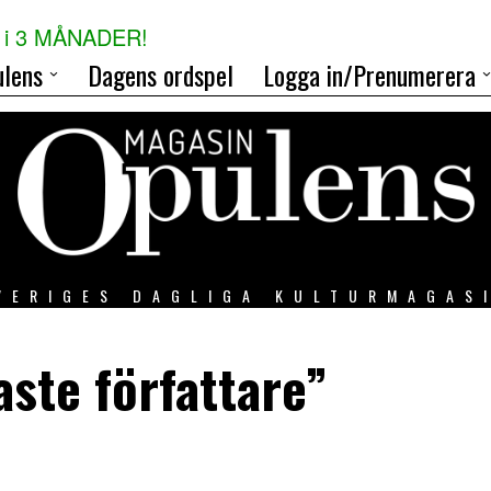
i 3 MÅNADER!
lens
Dagens ordspel
Logga in/Prenumerera
VERIGES DAGLIGA KULTURMAGAS
aste författare”