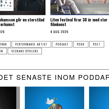
Johansson gör en storstilad
Liten festival firar 30 år med stor
återkomst
filmkonst
026
4 AUG 2026
TNÄR
PERFORMANCE ARTIST
PODCAST
PODD
POET
RN
VECKANS OPULENS
DET SENASTE INOM PODDA