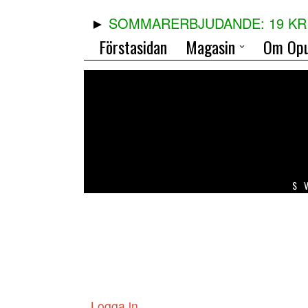
SOMMARERBJUDANDE: 19 KR 
Förstasidan
Magasin
Om Opu
S
Logga in