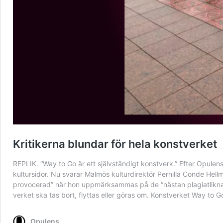
Kritikerna blundar för hela konstverket
REPLIK. “Way to Go är ett självständigt konstverk.” Efter Opulen
kultursidor. Nu svarar Malmös kulturdirektör Pernilla Conde He
provocerad” när hon uppmärksammas på de “nästan plagiatlikna
verket ska tas bort, flyttas eller göras om. Konstverket Way to G
Opulens