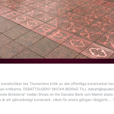
s konstkritiker Ida Thunströms kritik av det offentliga konstverket h
llman kritikerna. DEBATTSUGEN? SKICKA BIDRAG TILL debatt@opulens.s
nde likheterna” mellan Shoes on the Danube Bank och Malmö stads 
o är ett självständigt konstverk, vilket för andra gången rådgjorts …