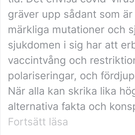
gräver upp sådant som är m
märkliga mutationer och
sjukdomen i sig har att e
vaccintvång och restrikti
polariseringar, och fördju
När alla kan skrika lika hög
alternativa fakta och konsp
När
Fortsätt läsa
två
plus