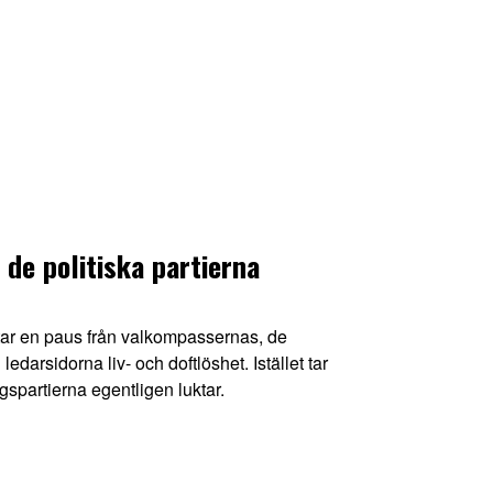
 de politiska partierna
ar en paus från valkompassernas, de
darsidorna liv- och doftlöshet. Istället tar
gspartierna egentligen luktar.