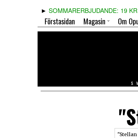
SOMMARERBJUDANDE: 19 KR 
Förstasidan
Magasin
Om Opu
S
"S