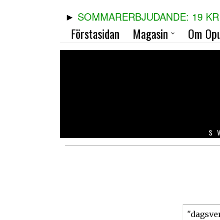
SOMMARERBJUDANDE: 19 KR 
Förstasidan
Magasin
Om Opu
S