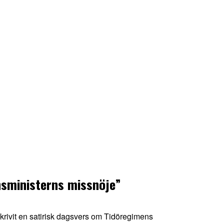
nsministerns missnöje”
krivit en satirisk dagsvers om Tidöregimens