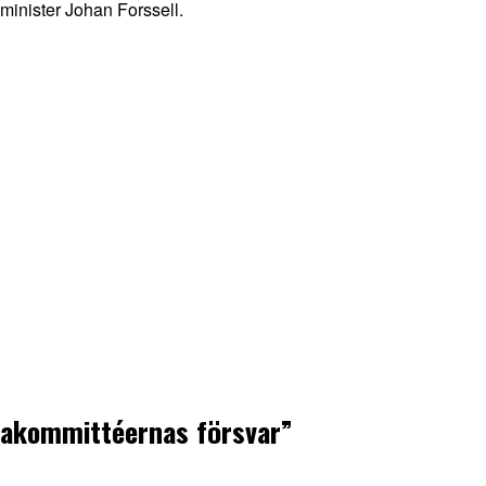
sminister Johan Forssell.
avakommittéernas försvar”