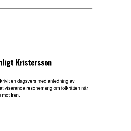
nligt Kristersson
skrivit en dagsvers med anledning av
elativiserande resonemang om folkrätten när
g mot Iran.