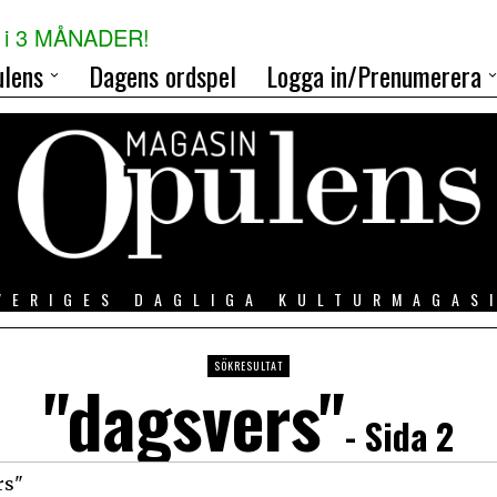
i 3 MÅNADER!
lens
Dagens ordspel
Logga in/Prenumerera
VERIGES DAGLIGA KULTURMAGAS
SÖKRESULTAT
"dagsvers"
- Sida 2