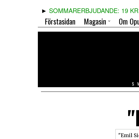
SOMMARERBJUDANDE: 19 KR 
Förstasidan
Magasin
Om Opu
S
"