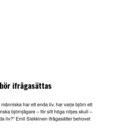
bör ifrågasättas
nniska har ett enda liv, har varje björn ett
venska björnjägare – för sitt höga nöjes skull –
nda liv?” Emil Siekkinen ifrågasätter behovet