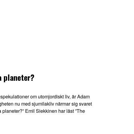
a planeter?
pekulationer om utomjordiskt liv, är Adam
gheten nu med sjumilakliv närmar sig svaret
a planeter?” Emil Siekkinen har läst ”The