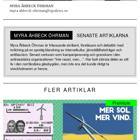
MYRA ÅHBECK ÖHRMAN
myra.ahbeck.ohrman@opulens.se
MYRA ÅHBECK ÖHRMAN
SENASTE ARTIKLARNA
Myra Åhbeck Öhrman är frilansande skribent, föreläsare och debattör med
inriktning på en spretig blandning av internetkultur, jämställdhetsfrågor och
antifascism. Senast verksam som kampanjansvarig och granskare i den
antirasistiska organisationen ”Inte rasist, men…”. Har bott största delen av sitt
liv i den norrländska glesbygden, men inte ens det kunde riktigt ta
stockholmaren ur henne.
FLER ARTIKLAR