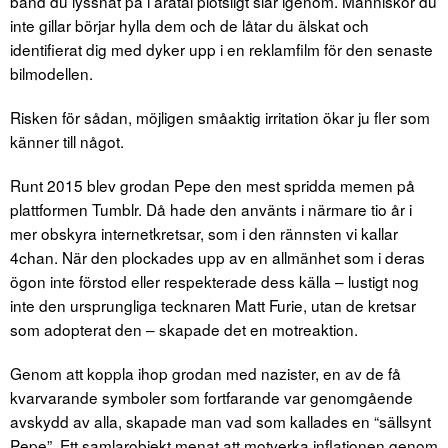
band du lyssnat på i åratal plötsligt slår igenom. Människor du
inte gillar börjar hylla dem och de låtar du älskat och
identifierat dig med dyker upp i en reklamfilm för den senaste
bilmodellen.
Risken för sådan, möjligen småaktig irritation ökar ju fler som
känner till något.
Runt 2015 blev grodan Pepe den mest spridda memen på
plattformen Tumblr. Då hade den använts i närmare tio år i
mer obskyra internetkretsar, som i den rännsten vi kallar
4chan. När den plockades upp av en allmänhet som i deras
ögon inte förstod eller respekterade dess källa – lustigt nog
inte den ursprungliga tecknaren Matt Furie, utan de kretsar
som adopterat den – skapade det en motreaktion.
Genom att koppla ihop grodan med nazister, en av de få
kvarvarande symboler som fortfarande var genomgående
avskydd av alla, skapade man vad som kallades en “sällsynt
Pepe”. Ett samlarobjekt menat att motverka inflationen genom