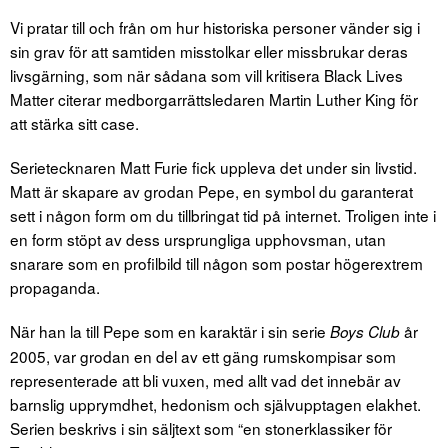
Vi pratar till och från om hur historiska personer vänder sig i
sin grav för att samtiden misstolkar eller missbrukar deras
livsgärning, som när sådana som vill kritisera Black Lives
Matter citerar medborgarrättsledaren Martin Luther King för
att stärka sitt case.
Serietecknaren Matt Furie fick uppleva det under sin livstid.
Matt är skapare av grodan Pepe, en symbol du garanterat
sett i någon form om du tillbringat tid på internet. Troligen inte i
en form stöpt av dess ursprungliga upphovsman, utan
snarare som en profilbild till någon som postar högerextrem
propaganda.
När han la till Pepe som en karaktär i sin serie
år
Boys Club
2005, var grodan en del av ett gäng rumskompisar som
representerade att bli vuxen, med allt vad det innebär av
barnslig upprymdhet, hedonism och självupptagen elakhet.
Serien beskrivs i sin säljtext som “en stonerklassiker för