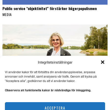
Public service “objektivitet” förstärker högerpopulismen
MEDIA
Integritetsinställningar
Vi använder kakor för att förbättra din användarupplevelse, anpassa
annonser och innehåll, samt analysera vår trafik. Genom att trycka på
SE ÄVEN
"Acceptera alla", godkänner du att vi använder kakor.
Helgessän: Kattvideon har
en lång historia
Observera att funktionella kakor är nödvändiga för inloggning.
FILMMEDIET. I vanliga fall
Helgporträttet: ”En myt att parrelationen är enda vägen till
presenterar Opulens varje
månad en essä,
lycka”
ACCEPTERA
INTERVJU
·
MEDIA