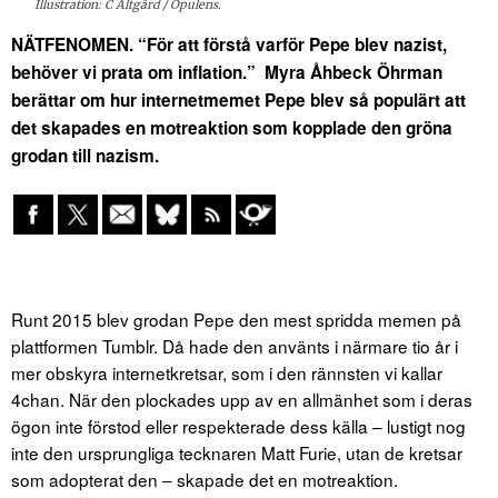
Illustration: C Altgård / Opulens.
NÄTFENOMEN. “För att förstå varför Pepe blev nazist,
behöver vi prata om inflation.” Myra Åhbeck Öhrman
berättar om hur internetmemet Pepe blev så populärt att
det skapades en motreaktion som kopplade den gröna
grodan till nazism.
Runt 2015 blev grodan Pepe den mest spridda memen på
plattformen Tumblr. Då hade den använts i närmare tio år i
mer obskyra internetkretsar, som i den rännsten vi kallar
4chan. När den plockades upp av en allmänhet som i deras
ögon inte förstod eller respekterade dess källa – lustigt nog
inte den ursprungliga tecknaren Matt Furie, utan de kretsar
som adopterat den – skapade det en motreaktion.