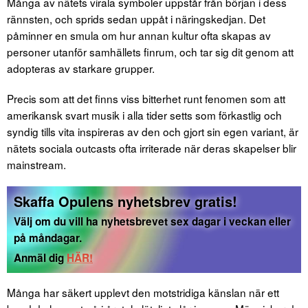
Många av nätets virala symboler uppstår från början i dess
rännsten, och sprids sedan uppåt i näringskedjan. Det
påminner en smula om hur annan kultur ofta skapas av
personer utanför samhällets finrum, och tar sig dit genom att
adopteras av starkare grupper.
Precis som att det finns viss bitterhet runt fenomen som att
amerikansk svart musik i alla tider setts som förkastlig och
syndig tills vita inspireras av den och gjort sin egen variant, är
nätets sociala outcasts ofta irriterade när deras skapelser blir
mainstream.
Skaffa Opulens nyhetsbrev gratis!
Välj om du vill ha nyhetsbrevet sex dagar i veckan eller
på måndagar.
Anmäl dig
HÄR!
Många har säkert upplevt den motstridiga känslan när ett