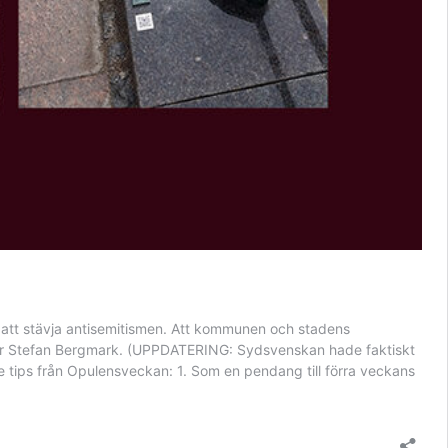
ör att stävja antisemitismen. Att kommunen och stadens
daktör Stefan Bergmark. (UPPDATERING: Sydsvenskan hade faktiskt
re tips från Opulensveckan: 1. Som en pendang till förra veckans