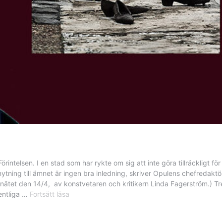
intelsen. I en stad som har rykte om sig att inte göra tillräckligt f
knytning till ämnet är ingen bra inledning, skriver Opulens chefre
på nätet den 14/4, av konstvetaren och kritikern Linda Fagerström.) T
Malmö
entliga …
Fortsätt läsa
mörkar
konstskandalen