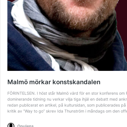
Malmö mörkar konstskandalen
FÖRINTELSEN. I höst står Malmö värd för en stor konferens om För
dominerande tidning nu verkar vilja tiga ihjäl en debatt med an
redan publicerat ‎en‎ artikel, på kultursidan, som publicerades 
kritik av ”Way to go” skrev Ida Thunström i måndags om den off
Opulens