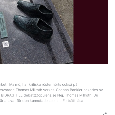
ket i Malmö, har kritiska röster hörts också på
örsvarade Thomas Millroth verket. Channa Bankier nekades av
KA BIDRAG TILL debatt@opulens.se Nej, Thomas Millroth. Du
Detta
 bär ansvar för den konnotation som …
Fortsätt läsa
handlar
inte