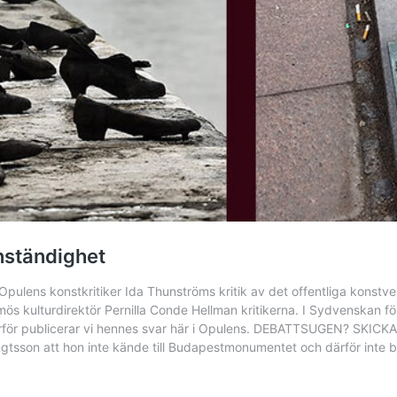
nständighet
pulens konstkritiker Ida Thunströms kritik av det offentliga konstver
s kulturdirektör Pernilla Conde Hellman kritikerna. I Sydvenskan f
därför publicerar vi hennes svar här i Opulens. DEBATTSUGEN? SKIC
engtsson att hon inte kände till Budapestmonumentet och därför inte