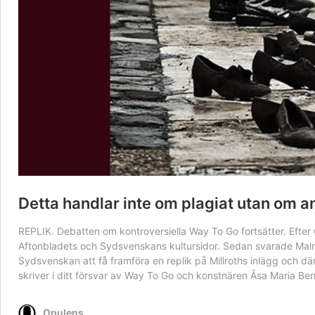
Detta handlar inte om plagiat utan om a
REPLIK. Debatten om kontroversiella Way To Go fortsätter. Efter O
Aftonbladets och Sydsvenskans kultursidor. Sedan svarade Malmö
Sydsvenskan att få framföra en replik på Millroths inlägg och 
skriver i ditt försvar av Way To Go och konstnären Åsa Maria B
Opulens