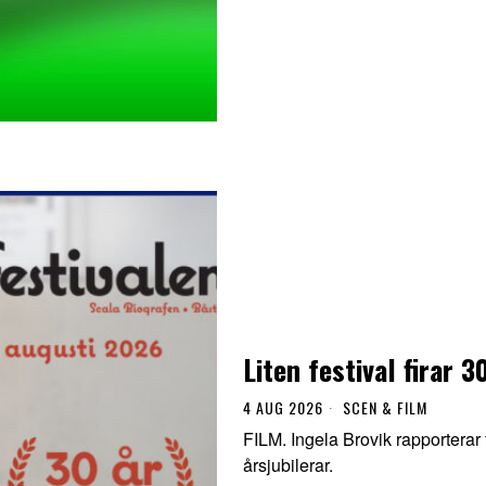
Liten festival firar 
4 AUG 2026
SCEN & FILM
FILM. Ingela Brovik rapporterar f
årsjubilerar.