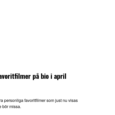
voritfilmer på bio i april
ra personliga favoritfilmer som just nu visas
e bör missa.