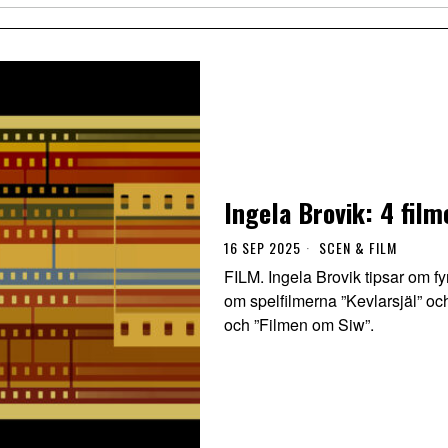
Ingela Brovik: 4 film
16 SEP 2025
SCEN & FILM
FILM. Ingela Brovik tipsar om fyr
om spelfilmerna ”Kevlarsjäl” o
och ”Filmen om Siw”.