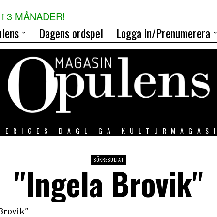
i 3 MÅNADER!
lens
Dagens ordspel
Logga in/Prenumerera
VERIGES DAGLIGA KULTURMAGAS
SÖKRESULTAT
"Ingela Brovik"