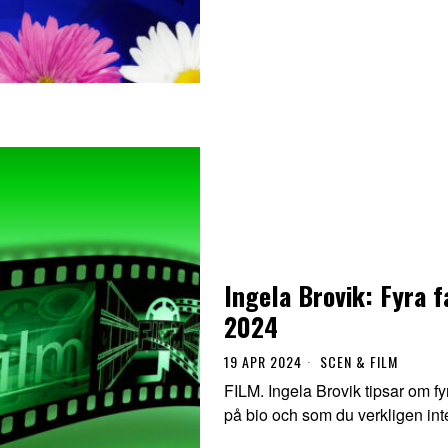
Ingela Brovik: Fyra fa
2024
19 APR 2024
SCEN & FILM
FILM. Ingela Brovik tipsar om fy
på bio och som du verkligen int